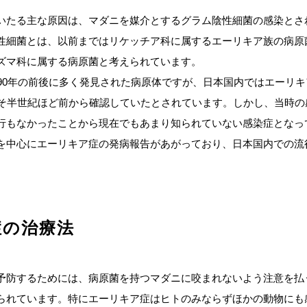
いたる主な原因は、マダニを媒介とするグラム陰性細菌の感染とさ
性細菌とは、以前まではリケッチア科に属するエーリキア族の病原
ズマ科に属する病原菌と考えられています。
990年の前後に多く発見された病原体ですが、日本国内ではエーリ
凡そ半世紀ほど前から確認していたとされています。しかし、当時の
行もなかったことから現在でもあまり知られていない感染症となっ
を中心にエーリキア症の発病報告があがっており、日本国内での流
症の治療法
予防するためには、病原菌を持つマダニに咬まれないよう注意を払
られています。特にエーリキア症はヒトのみならずほかの動物にも