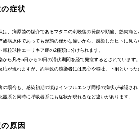
症の症状
状は、病原菌の媒介であるマダニの刺咬後の発熱や頭痛、筋肉痛と
ア族病原体であっても形態の僅かな違いから、感染したヒトに見ら
ト顆粒球性エーリキア症の2種類に分けられます。
染から凡そ5日から10日の潜伏期間を経て発症するとされています
反応が現れますが、約半数の感染者には悪心や嘔吐、下痢といった
者の場合も、感染初期の頃はインフルエンザ同様の病状が確認され
化器系と同時に呼吸器系にも症状が現れるなど違いがあります。
症の原因