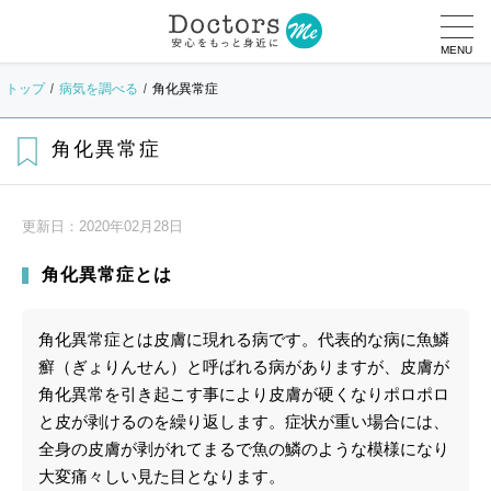
MENU
トップ
病気を調べる
角化異常症
角化異常症
更新日：
2020年02月28日
角化異常症とは
角化異常症とは皮膚に現れる病です。代表的な病に魚鱗
癬（ぎょりんせん）と呼ばれる病がありますが、皮膚が
角化異常を引き起こす事により皮膚が硬くなりポロポロ
と皮が剥けるのを繰り返します。症状が重い場合には、
全身の皮膚が剥がれてまるで魚の鱗のような模様になり
大変痛々しい見た目となります。