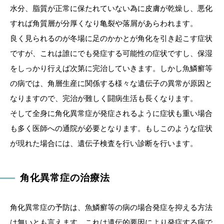
水分、脂質が正常に保たれていない為に皮膚が乾燥し、悪化
すれば角質層が分厚くなり亀裂や落屑があらわれます。
良く見られるのが冬場に足のかかとが角化を引き起こす症状
ですが、これは誰にでも発症する可能性の症状ですし、保湿
をしっかり行えば次第に完治していきます。しかし魚鱗癬等
の病では、角層生産に関係する様々な遺伝子の異常が原因と
なりますので、完治が難しく闘病生活も長くなります。
そして全身に角化異常症が発症されるように症状も重い場合
も多く医師への通院が必要となります。もしこのような症状
が現れた場合には、遺伝子検査を行い診断を行います。
角化異常症の治療法
角化異常症の予防は、魚鱗癬等の病の場合発症を抑える方法
は無いとも言えます。これは遺伝的要因により発症する病で