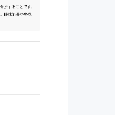
が骨折することです。
す。眼球陥没や複視、