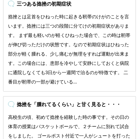
三つある捻挫の初期症状
捻挫とは足首をひねった時に起きる靭帯のけがのことを言
います。捻挫には三つの段階に分てけの初期症状がありま
す。 まず最も軽いのが軽くひねった場合で、この時は靭帯
が伸び切っただけの状態です。なので初期症状はひねった
部分が軽く腫れる、少し痛むが無理をすれば運動が出来ま
す。この場合には、患部を冷やして安静にしておくと病院
に通院しなくても3日から一週間で治るのが特徴です。 二
番目が靭帯の一部が避けている...
捻挫を「腫れてるくらい」と甘く見ると・・・
高校生の頃、初めて捻挫を経験した時の事です。その日の
体育の授業はバスケットボールで、２チームに別れて試合
をしました。 ゴールポスト付近で一人がシュートを打った