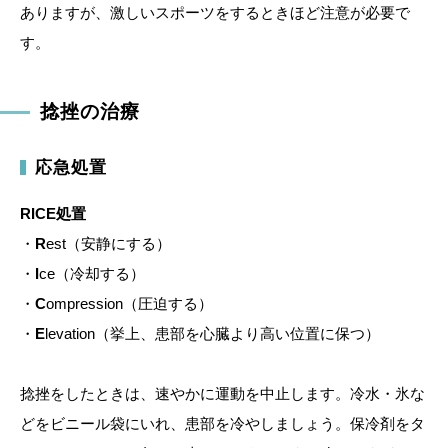
ありますが、激しいスポーツをするときほど注意が必要で
す。
捻挫の治療
応急処置
RICE処置
・
R
est（安静にする）
・
I
ce（冷却する）
・
C
ompression（圧迫する）
・
E
levation（挙上、患部を心臓より高い位置に保つ）
捻挫をしたときは、速やかに運動を中止します。冷水・氷な
どをビニール袋にいれ、患部を冷やしましょう。保冷剤をタ