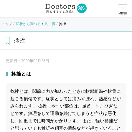
MENU
トップ
症状から調べる
足・脚
捻挫
捻挫
更新日：
2020年02月28日
捻挫とは
捻挫とは、関節に力が加わったときに軟部組織や軟骨に
起こる損傷です。症状としては痛みや腫れ、熱感などが
みられます。 捻挫しやすい部位は、足首、肘、ひざな
どです。無理をして運動を続けてしまうと症状は悪化
し、回復までに時間がかかります。 また、軽い捻挫だ
と思っていても骨折や靭帯の断裂などが起きていること