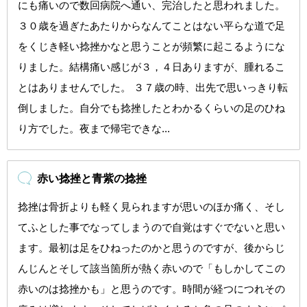
にも痛いので数回病院へ通い、完治したと思われました。
３０歳を過ぎたあたりからなんてことはない平らな道で足
をくじき軽い捻挫かなと思うことが頻繁に起こるようにな
りました。結構痛い感じが３，４日ありますが、腫れるこ
とはありませんでした。 ３７歳の時、出先で思いっきり転
倒しました。自分でも捻挫したとわかるくらいの足のひね
り方でした。夜まで帰宅できな...
赤い捻挫と青紫の捻挫
捻挫は骨折よりも軽く見られますが思いのほか痛く、そし
てふとした事でなってしまうので自覚はすぐでないと思い
ます。最初は足をひねったのかと思うのですが、後からじ
んじんとそして該当箇所が熱く赤いので「もしかしてこの
赤いのは捻挫かも」と思うのです。時間が経つにつれその