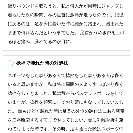
後リバウンドを取ろうと、私と何人かが同時にジャンプし
着地した次の瞬間、私の足首に激痛が走ったのです。記憶
にあるのは、足を床に着いた時に誰かに踏まれ、踏まれた
ままで倒れ込んだという事でした。 足首がうめき声を上げ
るほど痛み、腫れてるのが目に...
捻挫で腫れた時の対処法
スポーツをした事がある人で捻挫をした事がある人は多く
いると思いますが、私は特に周囲の人より少しばかり多く
捻挫をしてきました。私は昔からバスケットボールをして
いますが、捻挫を頻繁にしており癖にもなってしまいまし
た。 最もひどく腫れた時は足首の外側の踝付近にある靭帯
を二本断裂する寸前までやってしまい、更に剥離骨折も兼
ねてしまった時です。その時、足を捻った際はスポーツ中