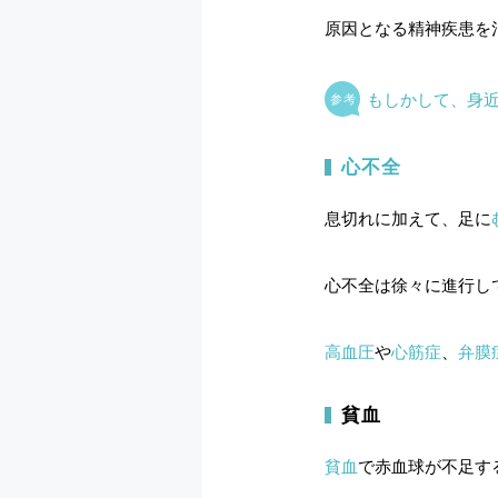
原因となる精神疾患を
もしかして、身
心不全
息切れに加えて、足に
心不全は徐々に進行し
高血圧
や
心筋症
、
弁膜
貧血
貧血
で赤血球が不足す