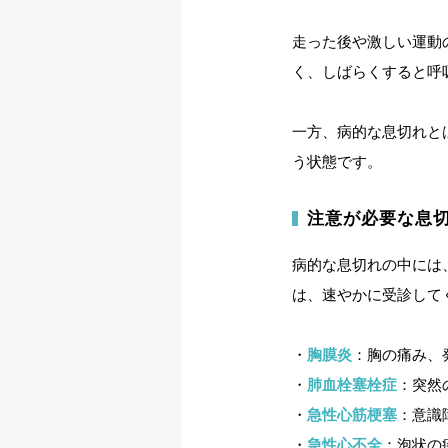
走った後や激しい運動
く、しばらくすると呼
一方、病的な息切れと
う状態です。
注意が必要な息
病的な息切れの中には
は、速やかに受診して
・
胸膜炎
：胸の痛み、
・
肺血栓塞栓症
：突然
・
急性心筋梗塞
：意識
・
急性心不全
：泡状の