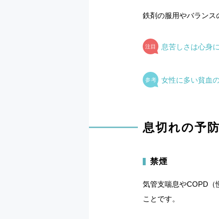
鉄剤の服用やバランス
息苦しさは心身
女性に多い貧血
息切れの予
禁煙
気管支喘息やCOPD
ことです。