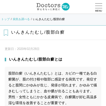
MENU
トップ
病気を調べる
いんきんたむし/股部白癬
いんきんたむし/股部白癬
更新日：
2020年02月28日
いんきんたむし/股部白癬とは
股部白癬（いんきんたむし）とは、カビの一種である白
癬菌が、股の付け根や陰部に感染する病気です。発症す
ると股間にかゆみが生じ、発疹が現れます。かゆみで掻
きむしってしまうと、血や膿が出ることもあります。
男性・女性ともにかかる皮膚病で、白癬菌が好む高温多
湿な環境を改善することが重要です。