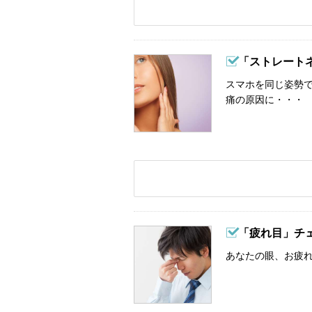
「ストレート
スマホを同じ姿勢
痛の原因に・・・
「疲れ目」チ
あなたの眼、お疲