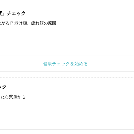
度」チェック
上がる!? 老け顔、疲れ顔の原因
健康チェックを始める
ック
したら貧血かも…！