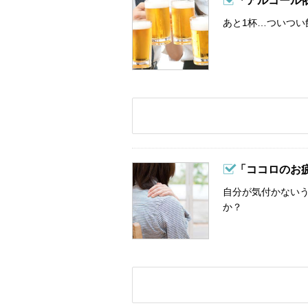
「アルコール
あと1杯…ついつい
「ココロのお
自分が気付かない
か？