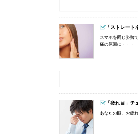
「ストレート
スマホを同じ姿勢
痛の原因に・・・
「疲れ目」チ
あなたの眼、お疲