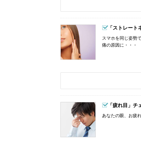
「ストレート
スマホを同じ姿勢
痛の原因に・・・
「疲れ目」チ
あなたの眼、お疲