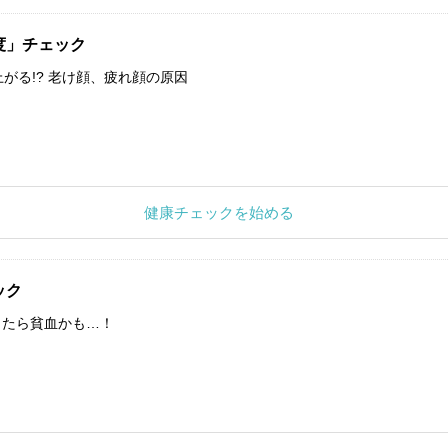
度」チェック
上がる!? 老け顔、疲れ顔の原因
健康チェックを始める
ック
したら貧血かも…！