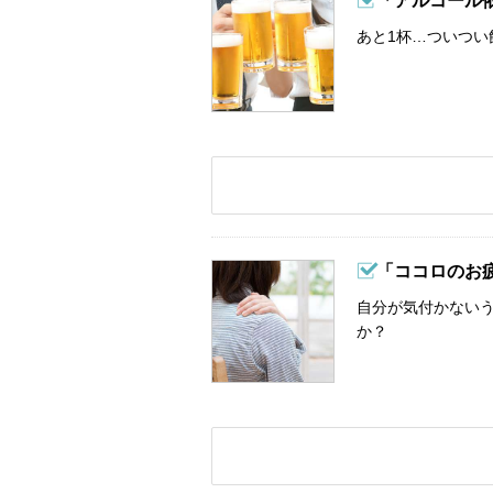
「アルコール
あと1杯…ついつい
「ココロのお
自分が気付かない
か？