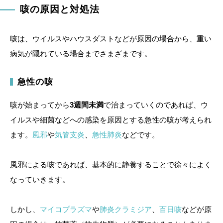
咳の原因と対処法
咳は、ウイルスやハウスダストなどが原因の場合から、重い
病気が隠れている場合までさまざまです。
急性の咳
咳が始まってから
3週間未満
で治まっていくのであれば、ウ
イルスや細菌などへの感染を原因とする急性の咳が考えられ
ます。
風邪
や
気管支炎
、
急性肺炎
などです。
風邪による咳であれば、基本的に静養することで徐々によく
なっていきます。
しかし、
マイコプラズマ
や
肺炎クラミジア
、
百日咳
などが原