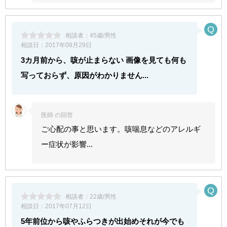
相談者：
45歳/男性
相談日：
2017年08月29日
3カ月前から、咳が止まらない 画像を見ても何も
写っておらず、原因がわかりません...
医師 の回答
ご心配の事と思います。咳喘息などのアレルギ
ー症状が影響...
相談者：
22歳/男性
相談日：
2017年07月12日
5年前位から咳やふらつきが出始めそれが今でも