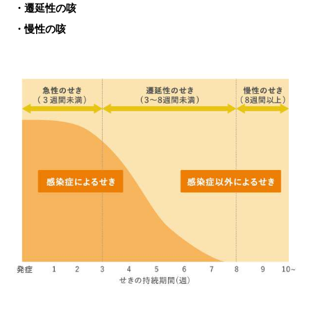
・遷延性の咳
・慢性の咳