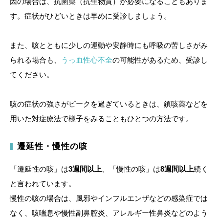
因の場合は、抗菌薬（抗生物質）が必要になることもありま
す。症状がひどいときは早めに受診しましょう。
また、咳とともに少しの運動や安静時にも呼吸の苦しさがみ
られる場合も、
うっ血性心不全
の可能性があるため、受診し
てください。
咳の症状の強さがピークを過ぎているときは、鎮咳薬などを
用いた対症療法で様子をみることもひとつの方法です。
遷延性・慢性の咳
「遷延性の咳」は
3週間以上
、「慢性の咳」は
8週間以上
続く
と言われています。
慢性の咳の場合は、風邪やインフルエンザなどの感染症では
なく、咳喘息や慢性副鼻腔炎、アレルギー性鼻炎などのよう