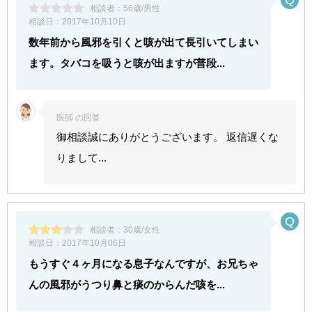
相談者：
56歳/男性
相談日：
2017年10月10日
数年前から風邪を引くと咳が出て長引いてしまい
ます。タバコを吸うと咳が出ますが普段...
医師 の回答
御相談誠にありがとうございます。 返信遅くな
りまして...
相談者：
30歳/女性
相談日：
2017年10月06日
もうすぐ４ヶ月になる息子なんですが、お兄ちゃ
んの風邪がうつり鼻と痰のからんだ咳を...