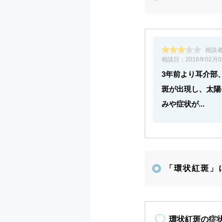
相談
相談日：
2016年02月
3年前より耳介部
斑が出現し、太陽
みや症状が...
「環状紅斑」
環状紅斑の症