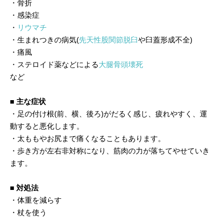
・骨折
・感染症
・
リウマチ
・生まれつきの病気(
先天性股関節脱臼
や臼蓋形成不全)
・痛風
・ステロイド薬などによる
大腿骨頭壊死
など
■ 主な症状
・足の付け根(前、横、後ろ)がだるく感じ、疲れやすく、運
動すると悪化します。
・太ももやお尻まで痛くなることもあります。
・歩き方が左右非対称になり、筋肉の力が落ちてやせていき
ます。
■ 対処法
・体重を減らす
・杖を使う